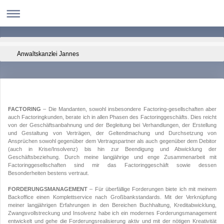
Anwaltskanzlei Jannes
FACTORING
– Die Mandanten, sowohl insbesondere Factoring-gesellschaften aber
auch Factoringkunden, berate ich in allen Phasen des Factoringgeschäfts. Dies reicht
von der Geschäftsanbahnung und der Begleitung bei Verhandlungen, der Erstellung
und Gestaltung von Verträgen, der Geltendmachung und Durchsetzung von
Ansprüchen sowohl gegenüber dem Vertragspartner als auch gegenüber dem Debitor
(auch in Krise/Insolvenz) bis hin zur Beendigung und Abwicklung der
Geschäftsbeziehung. Durch meine langjährige und enge Zusammenarbeit mit
Factoringgesellschaften sind mir das Factoringgeschäft sowie dessen
Besonderheiten bestens vertraut.
FORDERUNGSMANAGEMENT
– Für überfällige Forderungen biete ich mit meinem
Backoffice einen Komplettservice nach Großbankstandards. Mit der Verknüpfung
meiner langjährigen Erfahrungen in den Bereichen Buchhaltung, Kreditabwicklung,
Zwangsvollstreckung und Insolvenz habe ich ein modernes Forderungsmanagement
entwickelt und gehe die Forderungsrealisierung aktiv und mit der nötigen Kreativität